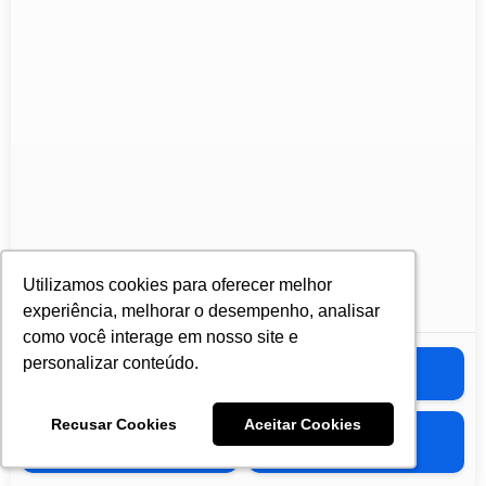
Utilizamos cookies para oferecer melhor
Utilizamos cookies para oferecer melhor
experiência, melhorar o desempenho, analisar
experiência, melhorar o desempenho, analisar
como você interage em nosso site e
como você interage em nosso site e
personalizar conteúdo.
personalizar conteúdo.
Casa 🏡
Carro 🚙
Recusar Cookies
Recusar Cookies
Aceitar Cookies
Aceitar Cookies
Moto 🏍️
Caminhão 🚛